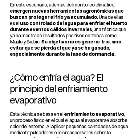
En este escenario, además del monitoreo climático, 
emergen nuevas herramientas agronómicas que 
buscan proteger el frío ya acumulado.
 Una de ellas 
es el 
uso controlado del agua para enfriar el huerto 
durante eventos cálidos invernales
, una técnica que 
ya ha mostrado resultados positivos en zonas como 
Maule y Biobío. 
Su objetivo no es generar frío, sino 
evitar que se pierda el que ya se ha ganado, 
especialmente durante la fase de dormancia.
¿Cómo enfría el agua? El 
principio del enfriamiento 
evaporativo
Esta técnica se basa en el 
enfriamiento evaporativo
, 
un proceso físico en el cual el agua al evaporarse absorbe 
calor del entorno. Al aplicar pequeñas cantidades de agua 
mediante pulsadores o microaspersores sobre la 