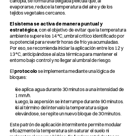
canopia, se forma una delgada película que, al 
evaporarse, reduce la temperatura del aire y de los 
tejidos vegetales cercanos.
El sistema se activa de manera puntual y 
estratégica
, con el objetivo de evitar que la temperatura 
ambiente supere los 14 °C, umbral crítico identificado por 
su potencial para revertir horas de frío ya acumuladas. 
Por eso, se recomienda iniciar la aplicación entre los 12 y 
13 °C, anticipándose al alza térmica para mantener el 
entorno bajo control y no llegar al umbral de riesgo.
El 
protocolo
 se implementa mediante una lógica de 
bloques:
Se aplica agua durante 30 minutos a una intensidad de 
1 mm/h.
Luego, la aspersión se interrumpe durante 90 minutos.
Si al término del intervalo la temperatura sigue 
elevándose, se repite un nuevo bloque de 30 minutos.
Este patrón de aplicación intermitente permite modular 
eficazmente la temperatura sin saturar el suelo ni 