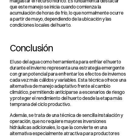
malgastar el recurso hídrico. Es fundamental destacar 
que este manejo se inicia cuando comienza la 
acumulación de horas de frío, lo que normalmente ocurre 
a partir de mayo, dependiendo de la ubicación y las 
condiciones locales del huerto.
Conclusión
El uso del agua como herramienta para enfriar el huerto 
durante el invierno representa una estrategia emergente 
con gran potencial para enfrentar los efectos de inviernos 
cada vez más cálidos y variables. Esta técnica ofrece una 
alternativa de manejo adaptativo frente al cambio 
climático, permitiendo anticiparse a escenarios de riesgo 
y proteger el rendimiento del huerto desde la etapa más 
temprana del ciclo productivo.
Además, se trata de una técnica de sencilla instalación y 
operación, que no requiere mayores inversiones 
hidráulicas adicionales, lo que la convierte en una 
alternativa especialmente atractiva para productores 