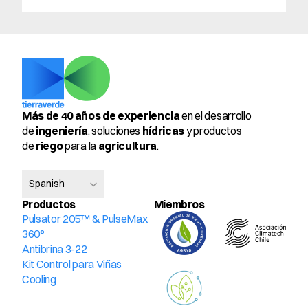
Más de 40 años de experiencia
 en el desarrollo 
de 
ingeniería
, soluciones 
hídricas
 y productos 
de 
riego
 para la 
agricultura
.
Select Language
Spanish
Productos
Miembros 
Pulsator 205™ & PulseMax 
360°
Antibrina 3-22
Kit Control para Viñas
Cooling