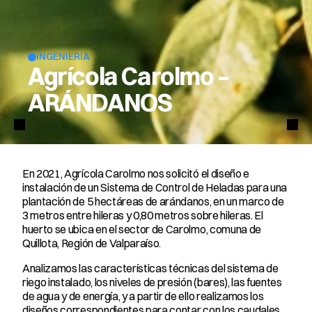
INGENIERÍA
Agrícola Carolmo –
ARÁNDANOS
En 2021, Agrícola Carolmo nos solicitó el diseño e 
instalación de un Sistema de Control de Heladas para una 
plantación de 5 hectáreas de arándanos, en un marco de 
3 metros entre hileras y 0,80 metros sobre hileras. El 
huerto se ubica en el sector de Carolmo, comuna de 
Quillota, Región de Valparaíso.
Analizamos las características técnicas del sistema de 
riego instalado, los niveles de presión (bares), las fuentes 
de agua y de energía, y a partir de ello realizamos los 
diseños correspondientes para contar con los caudales 