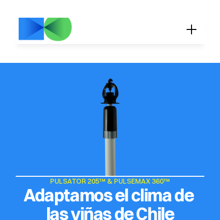
PULSATOR 205™ & PULSEMAX 360™
Adaptamos el clima de 
las viñas de Chile