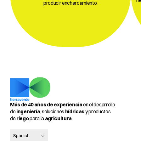
producir encharcamiento.
Más de 40 años de experiencia
 en el desarrollo 
de 
ingeniería
, soluciones 
hídricas
 y productos 
de 
riego
 para la 
agricultura
.
Select Language
Spanish