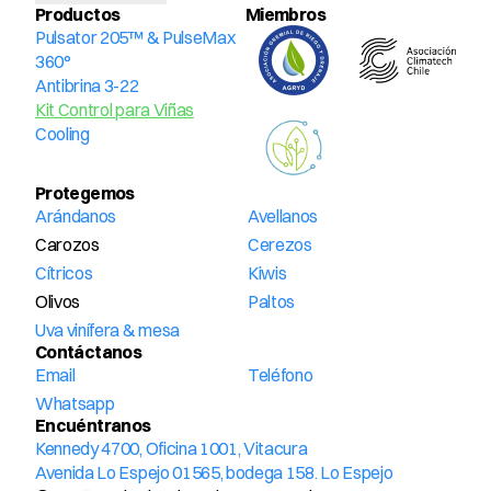
Productos
Miembros 
Pulsator 205™ & PulseMax 
360°
Antibrina 3-22
Kit Control para Viñas
Cooling
Protegemos
Arándanos
Avellanos
Carozos
Cerezos
Cítricos
Kiwis
Olivos
Paltos
Uva vinífera & mesa
Contáctanos
Email
Teléfono
Whatsapp
Encuéntranos
Kennedy 4700, Oficina 1001, Vitacura
Avenida Lo Espejo 01565, bodega 158. Lo Espejo