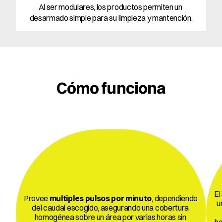
Al ser modulares, los productos permiten un 
desarmado simple para su limpieza y mantención.
Cómo funciona
a 
El
Provee 
multiples pulsos por minuto
, dependiendo 
u
del caudal escogido, asegurando una cobertura 
2 
homogénea sobre un área por varias horas sin 
a 
he