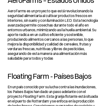
AeroFarms – Estados Unidos
AeroFarms es un proyecto que está revolucionando la 
seguridad alimentaria al cultivar productos frescos en 
interiores, sin suelo y con iluminación LED. Esta tecnología 
avanzada permite cosechas durante todo el año en 
entornos urbanos, minimizando así la huella ambiental. Su 
aporte radica en un cultivo eficiente y sostenible, 
produciendo alimentos cercanos a las personas, lo que 
mejora la disponibilidad y calidad de cereales, frutas y 
verduras frescas, nutritivas y libres de pesticidas, 
asegurando de esta manera una alimentación más 
saludable para todos y todas
Floating Farm - Países Bajos
En un país conocido por su lucha contra las inundaciones, 
los Países Bajos han dado un paso adelante con el 
proyecto Floating Farm. Esta granja flotante está situada 
en el puerto de Rotterdam y se enfoca en la producción 
de leche fresca. Con sistemas avanzados de reciclaje y 