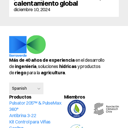
calentamiento global
diciembre 10, 2024
Más de 40 años de experiencia
 en el desarrollo 
de 
ingeniería
, soluciones 
hídricas
 y productos 
de 
riego
 para la 
agricultura
.
Select Language
Spanish
Productos
Miembros 
Pulsator 205™ & PulseMax 
360°
Antibrina 3-22
Kit Control para Viñas