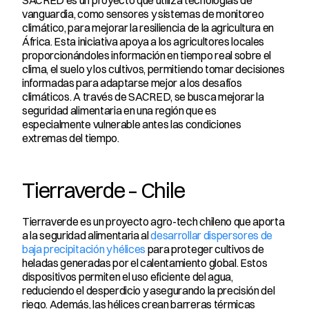
SACRED es un proyecto que utiliza tecnologías de 
vanguardia, como sensores y sistemas de monitoreo 
climático, para mejorar la resiliencia de la agricultura en 
África. Esta iniciativa apoya a los agricultores locales 
proporcionándoles información en tiempo real sobre el 
clima, el suelo y los cultivos, permitiendo tomar decisiones 
informadas para adaptarse mejor a los desafíos 
climáticos. A través de SACRED, se busca mejorar la 
seguridad alimentaria en una región que es 
especialmente vulnerable antes las condiciones 
extremas del tiempo.
Tierraverde – Chile
Tierraverde es un proyecto agro-tech chileno que aporta 
a la seguridad alimentaria al 
desarrollar dispersores de 
baja precipitación y hélices
 para proteger cultivos de 
heladas generadas por el calentamiento global. Estos 
dispositivos permiten el uso eficiente del agua, 
reduciendo el desperdicio y asegurando la precisión del 
riego. Además, las hélices crean barreras térmicas 