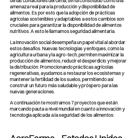
de las condiciones del clima, se ha constituido como una 
amenaza real para la producción y disponibilidad de 
alimentos. Es por esto que la adopción de prácticas 
agrícolas sostenibles y adaptables a estos cambios son 
cruciales para garantizar la disponibilidad de alimentos 
nutritivos. A esto le llamamos seguridad alimentaria.
La innovación social desempeña un papel vital al abordar 
estos desafíos. Nuevas tecnologías y enfoques, como la 
agricultura urbana y la agro-tech, permiten maximizar la 
producción de alimentos, reducir el desperdicio y mejorar 
la distribución. Promocionando prácticas agrícolas 
regenerativas, ayudamos a restaurar los ecosistemas y 
mantener la fertilidad de los suelos, permitiendo así 
construir un futuro más saludable y próspero para las 
nuevas generaciones.
A continuación te mostramos 7 proyectos que están 
marcando pauta a nivel mundial en cuanto a innovación y 
tecnología aplicada a la seguridad de los alimentos: