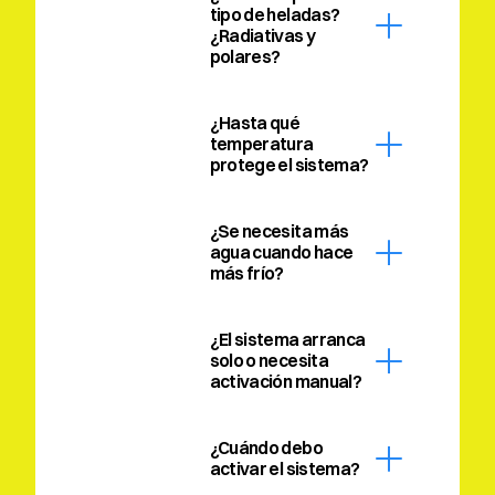
tipo de heladas? 
¿Radiativas y 
polares?
¿Hasta qué 
temperatura 
protege el sistema?
¿Se necesita más 
agua cuando hace 
más frío?
¿El sistema arranca 
solo o necesita 
activación manual?
¿Cuándo debo 
activar el sistema?