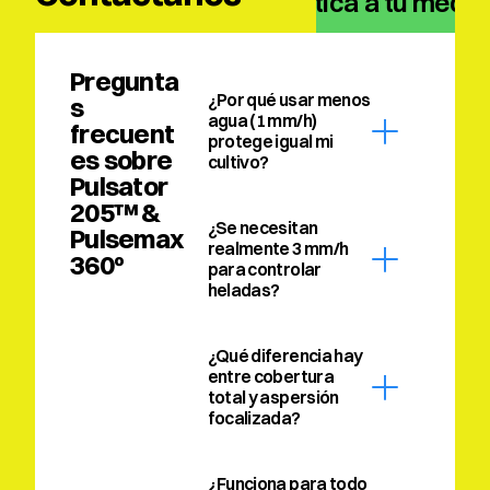
climática a tu medid
Pregunta
¿Por qué usar menos 
s 
agua (1 mm/h) 
frecuent
protege igual mi 
es sobre 
cultivo?
Pulsator 
205™ & 
¿Se necesitan 
Pulsemax 
realmente 3 mm/h 
360º
para controlar 
heladas?
¿Qué diferencia hay 
entre cobertura 
total y aspersión 
focalizada?
¿Funciona para todo 