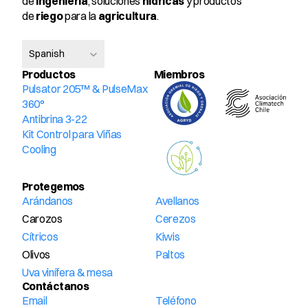
de 
ingeniería
, soluciones 
hídricas
 y productos 
de 
riego
 para la 
agricultura
.
Select Language
Spanish
Productos
Miembros 
Pulsator 205™ & PulseMax 
360°
Antibrina 3-22
Kit Control para Viñas
Cooling
Protegemos
Arándanos
Avellanos
Carozos
Cerezos
Cítricos
Kiwis
Olivos
Paltos
Uva vinífera & mesa
Contáctanos
Email
Teléfono