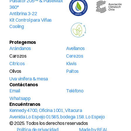
Pulsator 205™ & PulseMax 
360°
Antibrina 3-22
Kit Control para Viñas
Cooling
Protegemos
Arándanos
Avellanos
Carozos
Cerezos
Cítricos
Kiwis
Olivos
Paltos
Uva vinífera & mesa
Contáctanos
Email
Teléfono
Whatsapp
Encuéntranos
Kennedy 4700, Oficina 1001, Vitacura
Avenida Lo Espejo 01565, bodega 158. Lo Espejo
© 2025. Todos los derechos reservados
Política de privacidad
Made by REAL