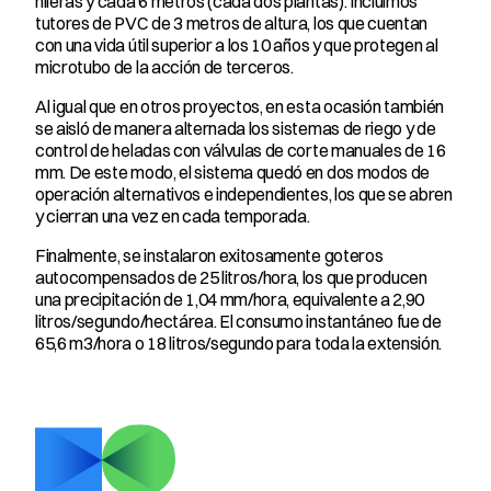
hileras y cada 6 metros (cada dos plantas). Incluimos 
tutores de PVC de 3 metros de altura, los que cuentan 
con una vida útil superior a los 10 años y que protegen al 
microtubo de la acción de terceros.
Al igual que en otros proyectos, en esta ocasión también 
se aisló de manera alternada los sistemas de riego y de 
control de heladas con válvulas de corte manuales de 16 
mm. De este modo, el sistema quedó en dos modos de 
operación alternativos e independientes, los que se abren 
y cierran una vez en cada temporada.
Finalmente, se instalaron exitosamente goteros 
autocompensados de 25 litros/hora, los que producen 
una precipitación de 1,04 mm/hora, equivalente a 2,90 
litros/segundo/hectárea. El consumo instantáneo fue de 
65,6 m3/hora o 18 litros/segundo para toda la extensión.