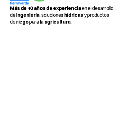
Más de 40 años de experiencia
 en el desarrollo 
de 
ingeniería
, soluciones 
hídricas
 y productos 
de 
riego
 para la 
agricultura
.
Select Language
Spanish
Productos
Miembros 
Pulsator 205™ & PulseMax 
360°
Antibrina 3-22
Kit Control para Viñas
Cooling
Protegemos
Arándanos
Avellanos
Carozos
Cerezos
Cítricos
Kiwis
Olivos
Paltos
Uva vinífera & mesa