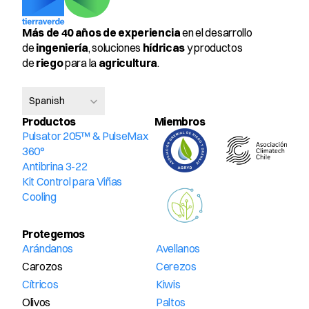
Más de 40 años de experiencia
 en el desarrollo 
de 
ingeniería
, soluciones 
hídricas
 y productos 
de 
riego
 para la 
agricultura
.
Select Language
Spanish
Productos
Miembros 
Pulsator 205™ & PulseMax 
360°
Antibrina 3-22
Kit Control para Viñas
Cooling
Protegemos
Arándanos
Avellanos
Carozos
Cerezos
Cítricos
Kiwis
Olivos
Paltos