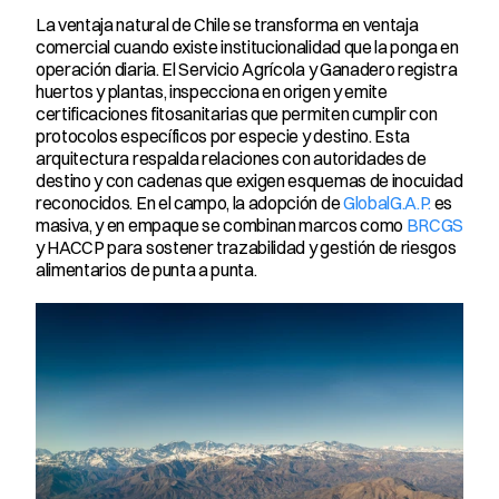
La ventaja natural de Chile se transforma en ventaja 
comercial cuando existe institucionalidad que la ponga en 
operación diaria. El Servicio Agrícola y Ganadero registra 
huertos y plantas, inspecciona en origen y emite 
certificaciones fitosanitarias que permiten cumplir con 
protocolos específicos por especie y destino. Esta 
arquitectura respalda relaciones con autoridades de 
destino y con cadenas que exigen esquemas de inocuidad 
reconocidos. En el campo, la adopción de 
GlobalG.A.P.
 es 
masiva, y en empaque se combinan marcos como 
BRCGS
y HACCP para sostener trazabilidad y gestión de riesgos 
alimentarios de punta a punta.