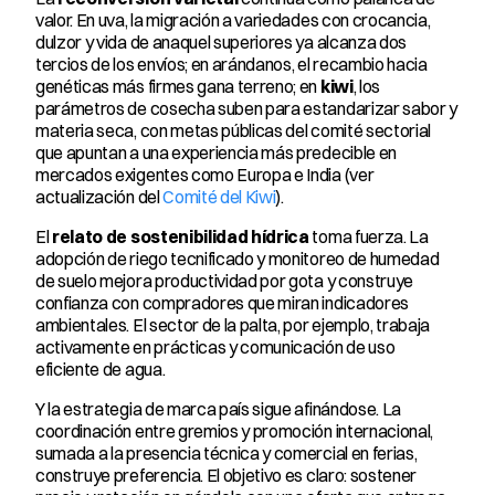
valor. En uva, la migración a variedades con crocancia, 
dulzor y vida de anaquel superiores ya alcanza dos 
tercios de los envíos; en arándanos, el recambio hacia 
genéticas más firmes gana terreno; en 
kiwi
, los 
parámetros de cosecha suben para estandarizar sabor y 
materia seca, con metas públicas del comité sectorial 
que apuntan a una experiencia más predecible en 
mercados exigentes como Europa e India (ver 
actualización del 
Comité del Kiwi
).
El 
relato de sostenibilidad hídrica
 toma fuerza. La 
adopción de riego tecnificado y monitoreo de humedad 
de suelo mejora productividad por gota y construye 
confianza con compradores que miran indicadores 
ambientales. El sector de la palta, por ejemplo, trabaja 
activamente en prácticas y comunicación de uso 
eficiente de agua.
Y la estrategia de marca país sigue afinándose. La 
coordinación entre gremios y promoción internacional, 
sumada a la presencia técnica y comercial en ferias, 
construye preferencia. El objetivo es claro: sostener 