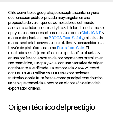
Chile convirtió su geografía, su disciplina sanitaria y una 
coordinación público-privada muy singular en una 
propuesta de valor que los compradores del mundo 
asocian a calidad, inocuidad y trazabilidad. La industria se 
apoya en estándares internacionales como 
GlobalG.A.P.
 y 
marcos de planta como 
BRCGS Food Safety
, mientras la 
marca sectorial conversa con retailers y consumidores a 
través de plataformas como 
Fruits from Chile
. El 
resultado se refleja en cifras de exportación robustas y 
en una preferencia sostenida por segmentos premium en 
Norteamérica, Europa y Asia, con una narrativa de origen 
consistente y verificada. La temporada 2024/25 cerró 
con 
USD 9.460 millones FOB
 en exportaciones 
frutícolas, con la fruta fresca como principal contribución, 
un hito que consolida al sector en el corazón del modelo 
exportador chileno.
Origen técnico del prestigio