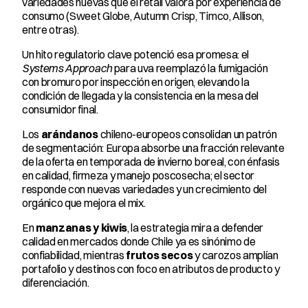
variedades nuevas que el retail valora por experiencia de 
consumo (Sweet Globe, Autumn Crisp, Timco, Allison, 
entre otras).
Un hito regulatorio clave potenció esa promesa: el 
Systems Approach
 para uva reemplazó la fumigación 
con bromuro por inspección en origen, elevando la 
condición de llegada y la consistencia en la mesa del 
consumidor final.
Los 
arándanos
 chileno-europeos consolidan un patrón 
de segmentación: Europa absorbe una fracción relevante 
de la oferta en temporada de invierno boreal, con énfasis 
en calidad, firmeza y manejo poscosecha; el sector 
responde con nuevas variedades y un crecimiento del 
orgánico que mejora el mix.
En 
manzanas y kiwis
, la estrategia mira a defender 
calidad en mercados donde Chile ya es sinónimo de 
confiabilidad, mientras 
frutos secos
 y carozos amplían 
portafolio y destinos con foco en atributos de producto y 
diferenciación.