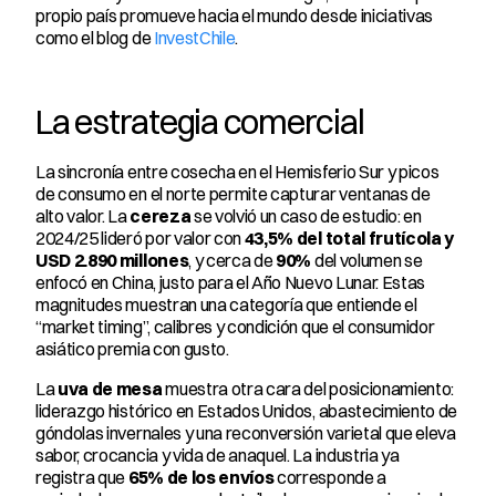
propio país promueve hacia el mundo desde iniciativas 
como el blog de 
InvestChile
.
La estrategia comercial
La sincronía entre cosecha en el Hemisferio Sur y picos 
de consumo en el norte permite capturar ventanas de 
alto valor. La 
cereza
 se volvió un caso de estudio: en 
2024/25 lideró por valor con 
43,5% del total frutícola y 
USD 2.890 millones
, y cerca de 
90%
 del volumen se 
enfocó en China, justo para el Año Nuevo Lunar. Estas 
magnitudes muestran una categoría que entiende el 
“market timing”, calibres y condición que el consumidor 
asiático premia con gusto.
La 
uva de mesa
 muestra otra cara del posicionamiento: 
liderazgo histórico en Estados Unidos, abastecimiento de 
góndolas invernales y una reconversión varietal que eleva 
sabor, crocancia y vida de anaquel. La industria ya 
registra que 
65% de los envíos
 corresponde a 