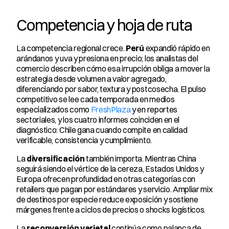
Competencia y hoja de ruta
La competencia regional crece. 
Perú
 expandió rápido en 
arándanos y uva y presiona en precio; los analistas del 
comercio describen cómo esa irrupción obliga a mover la 
estrategia desde volumen a valor agregado, 
diferenciando por sabor, textura y postcosecha. El pulso 
competitivo se lee cada temporada en medios 
especializados como 
FreshPlaza
 y en reportes 
sectoriales, y los cuatro informes coinciden en el 
diagnóstico: Chile gana cuando compite en calidad 
verificable, consistencia y cumplimiento.
La 
diversificación
 también importa. Mientras China 
seguirá siendo el vértice de la cereza, Estados Unidos y 
Europa ofrecen profundidad en otras categorías con 
retailers que pagan por estándares y servicio. Ampliar mix 
de destinos por especie reduce exposición y sostiene 
márgenes frente a ciclos de precios o shocks logísticos.
La 
reconversión varietal
 continúa como palanca de 