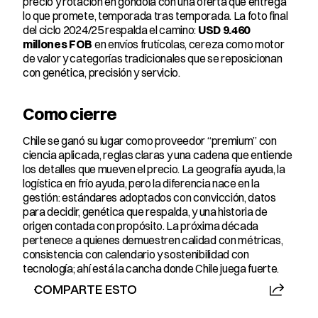
precio y rotación en góndola con una oferta que entrega 
lo que promete, temporada tras temporada. La foto final 
del ciclo 2024/25 respalda el camino: 
USD 9.460 
millones FOB
 en envíos frutícolas, cereza como motor 
de valor y categorías tradicionales que se reposicionan 
con genética, precisión y servicio.
Como cierre
Chile se ganó su lugar como proveedor “premium” con 
ciencia aplicada, reglas claras y una cadena que entiende 
los detalles que mueven el precio. La geografía ayuda, la 
logística en frío ayuda, pero la diferencia nace en la 
gestión: estándares adoptados con convicción, datos 
para decidir, genética que respalda, y una historia de 
origen contada con propósito. La próxima década 
pertenece a quienes demuestren calidad con métricas, 
consistencia con calendario y sostenibilidad con 
tecnología; ahí está la cancha donde Chile juega fuerte.
COMPARTE ESTO