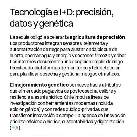
Tecnología e I+D: precisión, 
datos y genética
La sequía obligó a acelerar la 
agricultura de precisión
. 
Los productores integran sensores, telemetría y 
automatización de riego para ajustar cada bloque de 
huerto, ahorrar agua y energía y sostener firmeza y sabor. 
Los informes documentan una adopción amplia de riego 
tecnificado, plataformas de monitoreo y teledetección 
para planificar cosecha y gestionar riesgos climáticos.
El 
mejoramiento genético
 se mueve hacia atributos 
que el mercado paga: vida de postcosecha, calibre y 
resiliencia a estrés hídrico. Chile impulsa líneas de 
investigación con herramientas modernas (incluida 
edición génica) y con redes público-privadas que 
transfieren innovación a campo. La agenda de innovación 
prioriza eficiencia hídrica, sustentabilidad y digitalización 
(
FIA
).