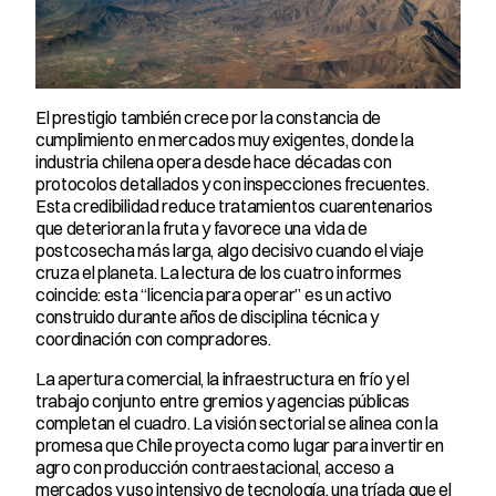
El prestigio también crece por la constancia de 
cumplimiento en mercados muy exigentes, donde la 
industria chilena opera desde hace décadas con 
protocolos detallados y con inspecciones frecuentes. 
Esta credibilidad reduce tratamientos cuarentenarios 
que deterioran la fruta y favorece una vida de 
postcosecha más larga, algo decisivo cuando el viaje 
cruza el planeta. La lectura de los cuatro informes 
coincide: esta “licencia para operar” es un activo 
construido durante años de disciplina técnica y 
coordinación con compradores.
La apertura comercial, la infraestructura en frío y el 
trabajo conjunto entre gremios y agencias públicas 
completan el cuadro. La visión sectorial se alinea con la 
promesa que Chile proyecta como lugar para invertir en 
agro con producción contraestacional, acceso a 
mercados y uso intensivo de tecnología, una tríada que el 