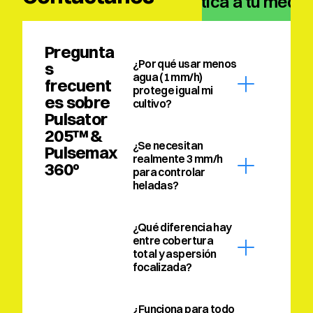
climática a tu medid
Pregunta
¿Por qué usar menos 
s 
agua (1 mm/h) 
frecuent
protege igual mi 
es sobre 
cultivo?
Pulsator 
205™ & 
¿Se necesitan 
Pulsemax 
realmente 3 mm/h 
360º
para controlar 
heladas?
¿Qué diferencia hay 
entre cobertura 
total y aspersión 
focalizada?
¿Funciona para todo 