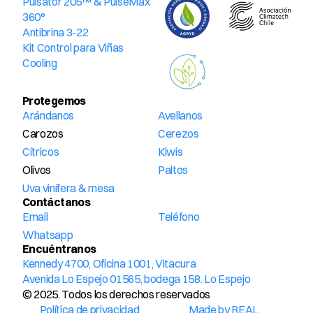
Pulsator 205™ & PulseMax 
360°
Antibrina 3-22
Kit Control para Viñas
Cooling
Protegemos
Arándanos
Avellanos
Carozos
Cerezos
Cítricos
Kiwis
Olivos
Paltos
Uva vinífera & mesa
Contáctanos
Email
Teléfono
Whatsapp
Encuéntranos
Kennedy 4700, Oficina 1001, Vitacura
Avenida Lo Espejo 01565, bodega 158. Lo Espejo
© 2025. Todos los derechos reservados
Política de privacidad
Made by REAL