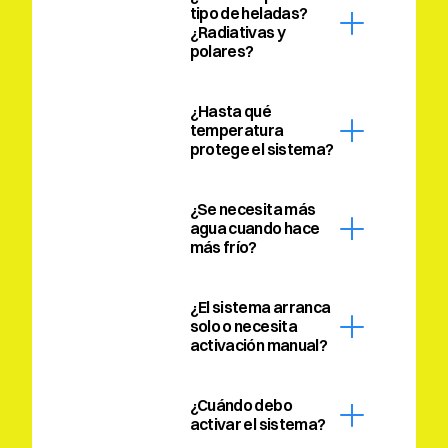
tipo de heladas? 
¿Radiativas y 
polares?
¿Hasta qué 
temperatura 
protege el sistema?
¿Se necesita más 
agua cuando hace 
más frío?
¿El sistema arranca 
solo o necesita 
activación manual?
¿Cuándo debo 
activar el sistema?