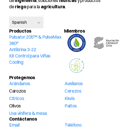
de 
ingeniería
, soluciones 
hídricas
 y productos 
de 
riego
 para la 
agricultura
.
Select Language
Spanish
Productos
Miembros 
Pulsator 205™ & PulseMax 
360°
Antibrina 3-22
Kit Control para Viñas
Cooling
Protegemos
Arándanos
Avellanos
Carozos
Cerezos
Cítricos
Kiwis
Olivos
Paltos
Uva vinífera & mesa
Contáctanos
Email
Teléfono