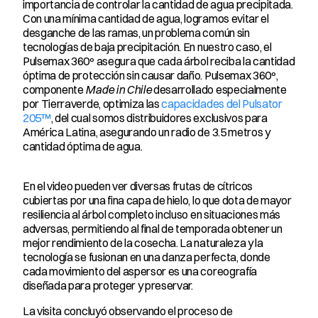
importancia de controlar la cantidad de agua precipitada. 
Con una mínima cantidad de agua, logramos evitar el 
desganche de las ramas, un problema común sin 
tecnologías de baja precipitación. En nuestro caso, el 
Pulsemax 360º asegura que cada árbol reciba la cantidad 
óptima de protección sin causar daño. Pulsemax 360º, 
componente 
Made in Chile
 desarrollado especialmente 
por Tierraverde, optimiza las 
capacidades del Pulsator 
205™
, del cual somos distribuidores exclusivos para 
América Latina, asegurando un radio de 3.5 metros y 
cantidad óptima de agua.
En el video pueden ver diversas frutas de cítricos 
cubiertas por una fina capa de hielo, lo que dota de mayor 
resiliencia al árbol completo incluso en situaciones más 
adversas, permitiendo al final de temporada obtener un 
mejor rendimiento de la cosecha. La naturaleza y la 
tecnología se fusionan en una danza perfecta, donde 
cada movimiento del aspersor es una coreografía 
diseñada para proteger y preservar.
La visita concluyó observando el proceso de 