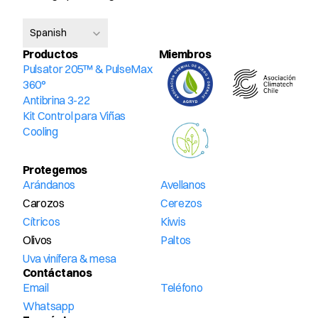
Select Language
Spanish
Productos
Miembros 
Pulsator 205™ & PulseMax 
360°
Antibrina 3-22
Kit Control para Viñas
Cooling
Protegemos
Arándanos
Avellanos
Carozos
Cerezos
Cítricos
Kiwis
Olivos
Paltos
Uva vinífera & mesa
Contáctanos
Email
Teléfono
Whatsapp