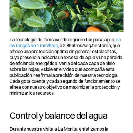
La tecnología de Tierraverde requiere tan poca agua, 
en 
los rangos de 1 mm/hora
, o 2,89 litros/seg/hectárea, que 
ofrece una protección óptima sin generar estalactitas, 
cuya presencia indicaría un exceso de agua y una pérdida 
de eficiencia energética. Ver la delicada capa de hielo 
sobre las hojas, visible en el video que acompaña esta 
publicación, reafirma la precisión de nuestra tecnología. 
Cada gota cuenta y cada segundo de funcionamiento se 
alinea con nuestro objetivo de maximizar la protección y 
minimizar los recursos.
Control y balance del agua
Durante nuestra visita a La Monita, enfatizamos la 