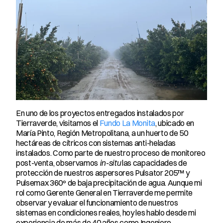
En uno de los proyectos entregados instalados por 
Tierraverde, visitamos el 
Fundo La Monita
, ubicado en 
María Pinto, Región Metropolitana, a un huerto de 50 
hectáreas de cítricos con sistemas anti-heladas 
instalados. Como parte de nuestro proceso de monitoreo 
post-venta, observamos 
in-situ
 las capacidades de 
protección de nuestros aspersores Pulsator 205™ y 
Pulsemax 360º de baja precipitación de agua. Aunque mi 
rol como Gerente General en Tierraverde me permite 
observar y evaluar el funcionamiento de nuestros 
sistemas en condiciones reales, hoy les hablo desde mi 
experiencia de más de 40 años como Ingeniero 