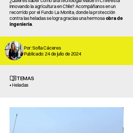
¿Quieres saber cómo una tecnología Made
 in Chile
 está 
innovando la agricultura en Chile? Acompáñanos en un 
recorrido por el Fundo La Monita, donde la protección 
contra las heladas se logra gracias una hermosa 
obra de 
ingeniería
.
Por: Sofia Cáceres
Publicado: 24 de julio de 2024
TEMAS
• Heladas