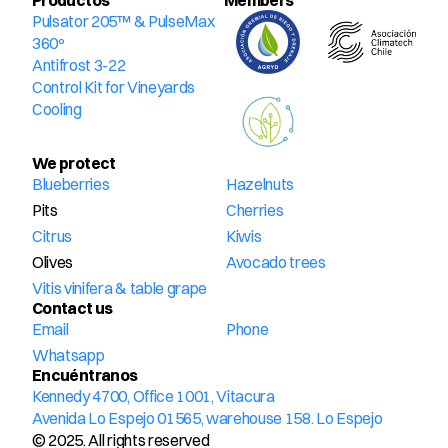
Productos
Members
Pulsator 205™ & PulseMax 
360º
Antifrost 3-22
Control Kit for Vineyards
Cooling
We protect
Blueberries
Hazelnuts
Pits
Cherries
Citrus
Kiwis
Olives
Avocado trees
Vitis vinifera & table grape
Contact us
Email
Phone
Whatsapp
Encuéntranos
Kennedy 4700, Office 1001, Vitacura
Avenida Lo Espejo 01565, warehouse 158. Lo Espejo
© 2025. All rights reserved