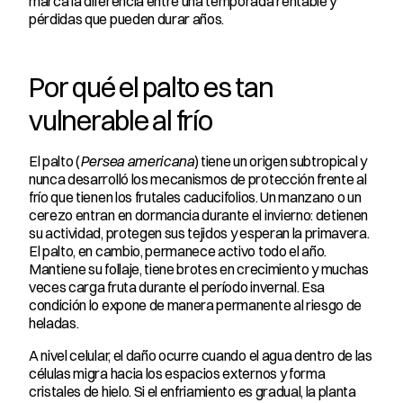
marca la diferencia entre una temporada rentable y 
pérdidas que pueden durar años.
Por qué el palto es tan 
vulnerable al frío
El palto (
Persea americana
) tiene un origen subtropical y 
nunca desarrolló los mecanismos de protección frente al 
frío que tienen los frutales caducifolios. Un manzano o un 
cerezo entran en dormancia durante el invierno: detienen 
su actividad, protegen sus tejidos y esperan la primavera. 
El palto, en cambio, permanece activo todo el año. 
Mantiene su follaje, tiene brotes en crecimiento y muchas 
veces carga fruta durante el período invernal. Esa 
condición lo expone de manera permanente al riesgo de 
heladas.
A nivel celular, el daño ocurre cuando el agua dentro de las 
células migra hacia los espacios externos y forma 
cristales de hielo. Si el enfriamiento es gradual, la planta 