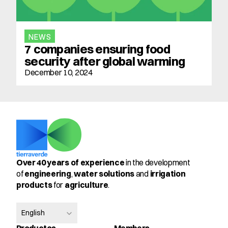
NEWS
7 companies ensuring food 
security after global warming
December 10, 2024
Over 40 years of experience
 in the development 
of 
engineering
, 
water solutions
 and 
irrigation 
products
 for 
agriculture
.
Select Language
English