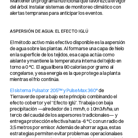
Mantener un programa nutricional que favorezca el vigor 
del árbol. Instalar sistemas de monitoreo climático con 
alertas tempranas para anticipar los eventos.
ASPERSIÓN DE AGUA: EL EFECTO IGLÚ
El método activo más efectivo disponible es la aspersión 
de agua sobre las plantas. Al formarse una capa de hielo 
en la superficie de los tejidos, esa capa actúa como 
aislante y mantiene la temperatura interna del tejido en 
torno a 0 °C. El agua libera 80 calorías por gramo al 
congelarse, y esa energía es la que protege a la planta 
mientras el frío continúa.
El sistema Pulsator 205™ y PulseMax 360°
 de 
Tierraverde opera bajo este principio combinando el 
efecto cobertor y el “Efecto Iglú”. Trabaja con baja 
precipitación —alrededor de 1 mm/h, o 10m3/h/ha, un 
tercio del caudal de los aspersores tradicionales— y 
entrega protección efectiva hasta -6 °C con un radio de 
3,5 metros por emisor. Además de ahorrar agua, estas 
estrategias permiten evitar problemas operacionalaes 