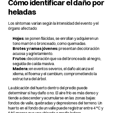
Cómo identificar el daño por 
heladas
Los síntomas varían según la intensidad del evento y el 
órgano afectado:
Hojas:
 se ponen flácidas, se enrollan y adquieren un 
tono marrón o bronceado, como quemadas.
Brotes y ramas jóvenes:
 presentan decoloración 
acuosa y agrietamiento.
Frutos:
 decoloración que va del bronceado al negro, 
seguida de caída masiva.
Madera:
 en eventos severos, el daño alcanza el 
xilema, el floema y el cambium, comprometiendo la 
estructura del árbol.
La ubicación del huerto dentro del predio puede 
determinar si hay daño o no. El aire frío es más denso y 
tiende a descender y acumularse en las zonas bajas: 
fondos de valle, quebradas y depresiones del terreno. Un 
huerto en el fondo de un valle puede registrar entre 4 °C y 