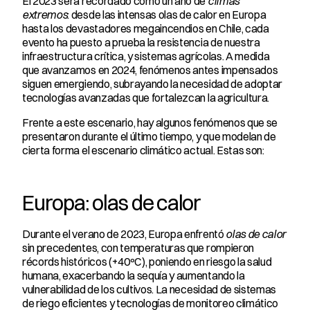
El 2023 será recordado como un año de 
climas 
extremos
: desde las intensas olas de calor en Europa 
hasta los devastadores megaincendios en Chile, cada 
evento ha puesto a prueba la resistencia de nuestra 
infraestructura crítica, y sistemas agrícolas. A medida 
que avanzamos en 2024, fenómenos antes impensados 
siguen emergiendo, subrayando la necesidad de adoptar 
tecnologías avanzadas que fortalezcan la agricultura.
Frente a este escenario, hay algunos fenómenos que se 
presentaron durante el último tiempo, y que modelan de 
cierta forma el escenario climático actual. Estas son:
Europa: olas de calor
Durante el verano de 2023, Europa enfrentó 
olas de calor
sin precedentes, con temperaturas que rompieron 
récords históricos (+40ºC), poniendo en riesgo la salud 
humana, exacerbando la sequía y aumentando la 
vulnerabilidad de los cultivos. La necesidad de sistemas 
de riego eficientes y tecnologías de monitoreo climático 