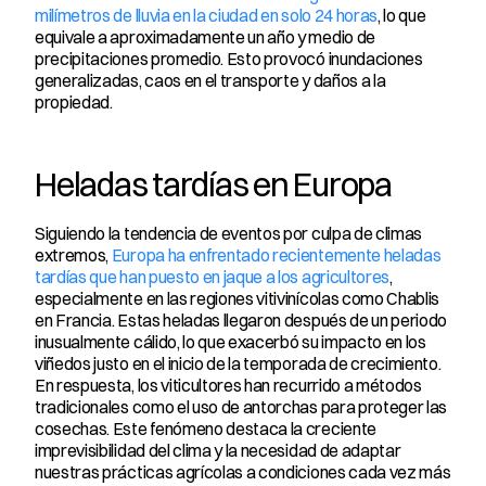
milímetros de lluvia en la ciudad en solo 24 horas
, lo que 
equivale a aproximadamente un año y medio de 
precipitaciones promedio. Esto provocó inundaciones 
generalizadas, caos en el transporte y daños a la 
propiedad.
Heladas tardías en Europa
Siguiendo la tendencia de eventos por culpa de climas 
extremos, 
Europa ha enfrentado recientemente heladas 
tardías que han puesto en jaque a los agricultores
, 
especialmente en las regiones vitivinícolas como Chablis 
en Francia. Estas heladas llegaron después de un periodo 
inusualmente cálido, lo que exacerbó su impacto en los 
viñedos justo en el inicio de la temporada de crecimiento. 
En respuesta, los viticultores han recurrido a métodos 
tradicionales como el uso de antorchas para proteger las 
cosechas. Este fenómeno destaca la creciente 
imprevisibilidad del clima y la necesidad de adaptar 
nuestras prácticas agrícolas a condiciones cada vez más 