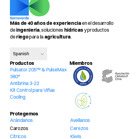
Más de 40 años de experiencia
 en el desarrollo 
de 
ingeniería
, soluciones 
hídricas
 y productos 
de 
riego
 para la 
agricultura
.
Select Language
Spanish
Productos
Miembros 
Pulsator 205™ & PulseMax 
360°
Antibrina 3-22
Kit Control para Viñas
Cooling
Protegemos
Arándanos
Avellanos
Carozos
Cerezos
Cítricos
Kiwis