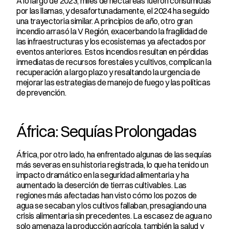
A lo largo de 2023, miles de hectáreas fueron consumidas 
por las llamas, y desafortunadamente, el 2024 ha seguido 
una trayectoria similar. A principios de año, otro gran 
incendio arrasó la V Región, exacerbando la fragilidad de 
las infraestructuras y los ecosistemas ya afectados por 
eventos anteriores. Estos incendios resultan en pérdidas 
inmediatas de recursos forestales y cultivos, complican la 
recuperación a largo plazo y resaltando la urgencia de 
mejorar las estrategias de manejo de fuego y las políticas 
de prevención.
África: Sequías Prolongadas
África, por otro lado, ha enfrentado algunas de las sequías 
más severas en su historia registrada, lo que ha tenido un 
impacto dramático en la seguridad alimentaria y ha 
aumentado la deserción de tierras cultivables. Las 
regiones más afectadas han visto cómo los pozos de 
agua se secaban y los cultivos fallaban, presagiando una 
crisis alimentaria sin precedentes. La escasez de agua no 
solo amenaza la producción agrícola, también la salud y 