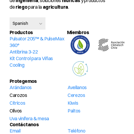
de 
ingeniería
, soluciones 
hídricas
 y productos 
de 
riego
 para la 
agricultura
.
Select Language
Spanish
Productos
Miembros 
Pulsator 205™ & PulseMax 
360°
Antibrina 3-22
Kit Control para Viñas
Cooling
Protegemos
Arándanos
Avellanos
Carozos
Cerezos
Cítricos
Kiwis
Olivos
Paltos
Uva vinífera & mesa
Contáctanos
Email
Teléfono