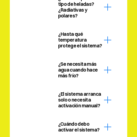
tipo de heladas? 
¿Radiativas y 
polares?
¿Hasta qué 
temperatura 
protege el sistema?
¿Se necesita más 
agua cuando hace 
más frío?
¿El sistema arranca 
solo o necesita 
activación manual?
¿Cuándo debo 
activar el sistema?