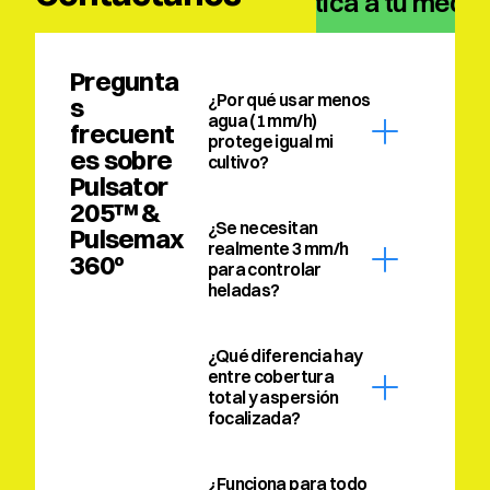
climática a tu medid
Pregunta
¿Por qué usar menos 
s 
agua (1 mm/h) 
frecuent
protege igual mi 
es sobre 
cultivo?
Pulsator 
205™ & 
¿Se necesitan 
Pulsemax 
realmente 3 mm/h 
360º
para controlar 
heladas?
¿Qué diferencia hay 
entre cobertura 
total y aspersión 
focalizada?
¿Funciona para todo 