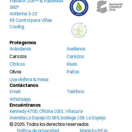
Pulsator 205™ & PulseMax 
360°
Antibrina 3-22
Kit Control para Viñas
Cooling
Protegemos
Arándanos
Avellanos
Carozos
Cerezos
Cítricos
Kiwis
Olivos
Paltos
Uva vinífera & mesa
Contáctanos
Email
Teléfono
Whatsapp
Encuéntranos
Kennedy 4700, Oficina 1001, Vitacura
Avenida Lo Espejo 01565, bodega 158. Lo Espejo
© 2025. Todos los derechos reservados
Política de privacidad
Made by REAL