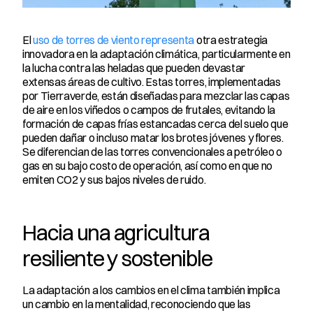
El 
uso de torres de viento representa
 otra estrategia 
innovadora en la adaptación climática, particularmente en 
la lucha contra las heladas que pueden devastar 
extensas áreas de cultivo. Estas torres, implementadas 
por Tierraverde, están diseñadas para mezclar las capas 
de aire en los viñedos o campos de frutales, evitando la 
formación de capas frías estancadas cerca del suelo que 
pueden dañar o incluso matar los brotes jóvenes y flores. 
Se diferencian de las torres convencionales a petróleo o 
gas en su bajo costo de operación, así como en que no 
emiten CO2 y sus bajos niveles de ruido.
Hacia una agricultura 
resiliente y sostenible
La adaptación a los cambios en el clima también implica 
un cambio en la mentalidad, reconociendo que las 