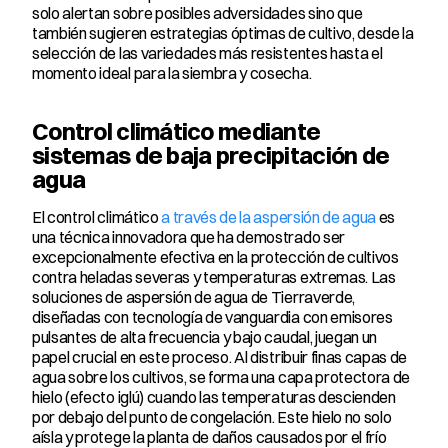
solo alertan sobre posibles adversidades sino que 
también sugieren estrategias óptimas de cultivo, desde la 
selección de las variedades más resistentes hasta el 
momento ideal para la siembra y cosecha.
Control climático mediante 
sistemas de baja precipitación de 
agua
El control climático 
a través de la aspersión de agua
 es 
una técnica innovadora que ha demostrado ser 
excepcionalmente efectiva en la protección de cultivos 
contra heladas severas y temperaturas extremas. Las 
soluciones de aspersión de agua de Tierraverde, 
diseñadas con tecnología de vanguardia con emisores 
pulsantes de alta frecuencia y bajo caudal, juegan un 
papel crucial en este proceso. Al distribuir finas capas de 
agua sobre los cultivos, se forma una capa protectora de 
hielo (efecto iglú) cuando las temperaturas descienden 
por debajo del punto de congelación. Este hielo no solo 
aísla y protege la planta de daños causados por el frío 