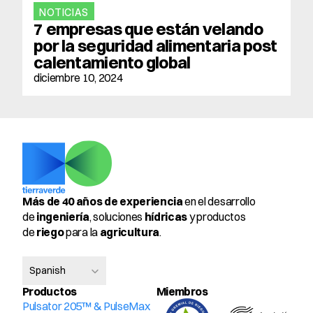
NOTICIAS
7 empresas que están velando 
por la seguridad alimentaria post 
calentamiento global
diciembre 10, 2024
Más de 40 años de experiencia
 en el desarrollo 
de 
ingeniería
, soluciones 
hídricas
 y productos 
de 
riego
 para la 
agricultura
.
Select Language
Spanish
Productos
Miembros 
Pulsator 205™ & PulseMax 