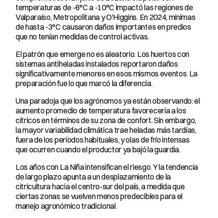
temperaturas de -6°C a -10°C impactó las regiones de 
Valparaíso, Metropolitana y O'Higgins. En 2024, mínimas 
de hasta -3°C causaron daños importantes en predios 
que no tenían medidas de control activas.
El patrón que emerge no es aleatorio. Los huertos con 
sistemas antiheladas instalados reportaron daños 
significativamente menores en esos mismos eventos. La 
preparación fue lo que marcó la diferencia.
Una paradoja que los agrónomos ya están observando: el 
aumento promedio de temperatura favorecería a los 
cítricos en términos de su zona de confort. Sin embargo, 
la mayor variabilidad climática trae heladas más tardías, 
fuera de los períodos habituales, y olas de frío intensas 
que ocurren cuando el productor ya bajó la guardia.
Los años con La Niña intensifican el riesgo. Y la tendencia 
de largo plazo apunta a un desplazamiento de la 
citricultura hacia el centro-sur del país, a medida que 
ciertas zonas se vuelven menos predecibles para el 
manejo agronómico tradicional.