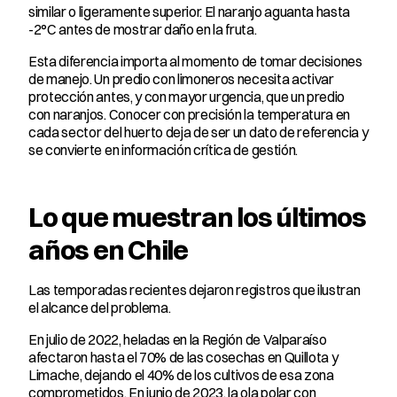
similar o ligeramente superior. El naranjo aguanta hasta 
-2°C antes de mostrar daño en la fruta.
Esta diferencia importa al momento de tomar decisiones 
de manejo. Un predio con limoneros necesita activar 
protección antes, y con mayor urgencia, que un predio 
con naranjos. Conocer con precisión la temperatura en 
cada sector del huerto deja de ser un dato de referencia y 
se convierte en información crítica de gestión.
Lo que muestran los últimos 
años en Chile
Las temporadas recientes dejaron registros que ilustran 
el alcance del problema.
En julio de 2022, heladas en la Región de Valparaíso 
afectaron hasta el 70% de las cosechas en Quillota y 
Limache, dejando el 40% de los cultivos de esa zona 
comprometidos. En junio de 2023, la ola polar con 