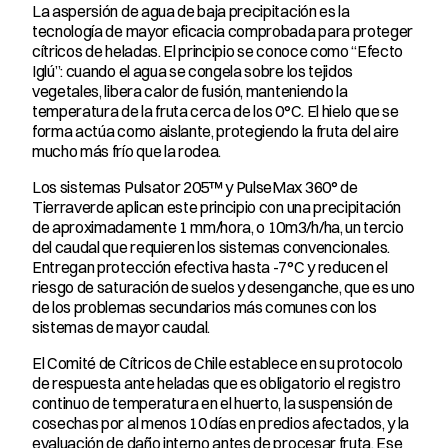
La aspersión de agua de baja precipitación es la 
tecnología de mayor eficacia comprobada para proteger 
cítricos de heladas. El principio se conoce como “Efecto 
Iglú”: cuando el agua se congela sobre los tejidos 
vegetales, libera calor de fusión, manteniendo la 
temperatura de la fruta cerca de los 0°C. El hielo que se 
forma actúa como aislante, protegiendo la fruta del aire 
mucho más frío que la rodea.
Los sistemas Pulsator 205™ y PulseMax 360° de 
Tierraverde aplican este principio con una precipitación 
de aproximadamente 1 mm/hora, o 10m3/h/ha, un tercio 
del caudal que requieren los sistemas convencionales. 
Entregan protección efectiva hasta -7°C y reducen el 
riesgo de saturación de suelos y desenganche, que es uno 
de los problemas secundarios más comunes con los 
sistemas de mayor caudal.
El Comité de Cítricos de Chile establece en su protocolo 
de respuesta ante heladas que es obligatorio el registro 
continuo de temperatura en el huerto, la suspensión de 
cosechas por al menos 10 días en predios afectados, y la 
evaluación de daño interno antes de procesar fruta. Ese 