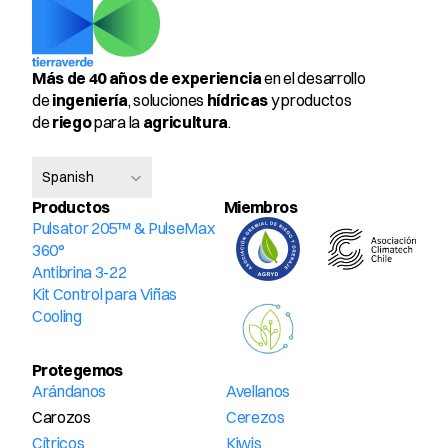
Más de 40 años de experiencia
 en el desarrollo 
de 
ingeniería
, soluciones 
hídricas
 y productos 
de 
riego
 para la 
agricultura
.
Select Language
Spanish
Productos
Miembros 
Pulsator 205™ & PulseMax 
360°
Antibrina 3-22
Kit Control para Viñas
Cooling
Protegemos
Arándanos
Avellanos
Carozos
Cerezos
Cítricos
Kiwis