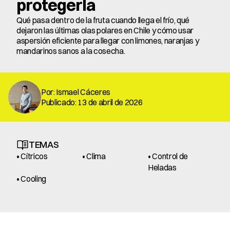
protegerla
Qué pasa dentro de la fruta cuando llega el frío, qué 
dejaron las últimas olas polares en Chile y cómo usar 
aspersión eficiente para llegar con limones, naranjas y 
mandarinos sanos a la cosecha.
Por: Ismael Cáceres
Publicado: 13 de abril de 2026
TEMAS
• Cítricos
• Clima
• Control de 
Heladas
• Cooling