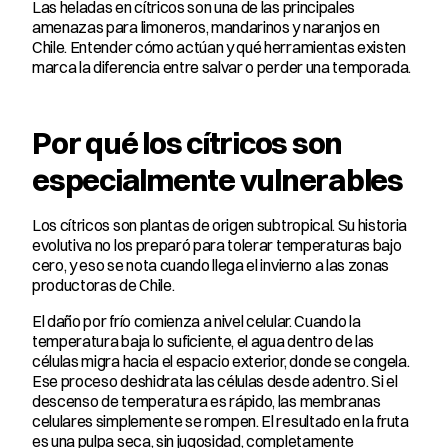
Las heladas en cítricos son una de las principales 
amenazas para limoneros, mandarinos y naranjos en 
Chile. Entender cómo actúan y qué herramientas existen 
marca la diferencia entre salvar o perder una temporada.
Por qué los cítricos son 
especialmente vulnerables
Los cítricos son plantas de origen subtropical. Su historia 
evolutiva no los preparó para tolerar temperaturas bajo 
cero, y eso se nota cuando llega el invierno a las zonas 
productoras de Chile.
El daño por frío comienza a nivel celular. Cuando la 
temperatura baja lo suficiente, el agua dentro de las 
células migra hacia el espacio exterior, donde se congela. 
Ese proceso deshidrata las células desde adentro. Si el 
descenso de temperatura es rápido, las membranas 
celulares simplemente se rompen. El resultado en la fruta 
es una pulpa seca, sin jugosidad, completamente 