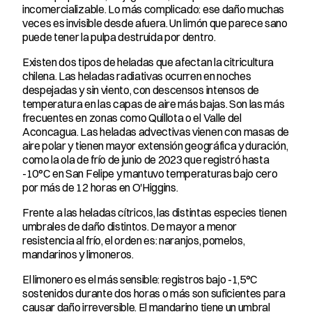
incomercializable. Lo más complicado: ese daño muchas 
veces es invisible desde afuera. Un limón que parece sano 
puede tener la pulpa destruida por dentro.
Existen dos tipos de heladas que afectan la citricultura 
chilena. Las heladas radiativas ocurren en noches 
despejadas y sin viento, con descensos intensos de 
temperatura en las capas de aire más bajas. Son las más 
frecuentes en zonas como Quillota o el Valle del 
Aconcagua. Las heladas advectivas vienen con masas de 
aire polar y tienen mayor extensión geográfica y duración, 
como la ola de frío de junio de 2023 que registró hasta 
-10°C en San Felipe y mantuvo temperaturas bajo cero 
por más de 12 horas en O'Higgins.
Frente a las heladas cítricos, las distintas especies tienen 
umbrales de daño distintos. De mayor a menor 
resistencia al frío, el orden es: naranjos, pomelos, 
mandarinos y limoneros.
El limonero es el más sensible: registros bajo -1,5°C 
sostenidos durante dos horas o más son suficientes para 
causar daño irreversible. El mandarino tiene un umbral 