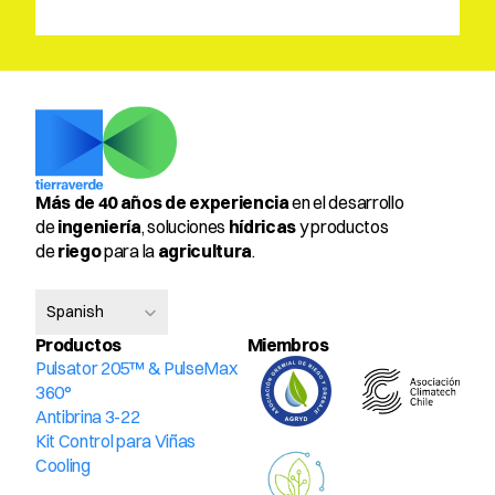
Más de 40 años de experiencia
 en el desarrollo 
de 
ingeniería
, soluciones 
hídricas
 y productos 
de 
riego
 para la 
agricultura
.
Select Language
Spanish
Productos
Miembros 
Pulsator 205™ & PulseMax 
360°
Antibrina 3-22
Kit Control para Viñas
Cooling