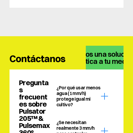
Tenemos una solución
Contáctanos
climática a tu medid
Pregunta
¿Por qué usar menos 
s 
agua (1 mm/h) 
frecuent
protege igual mi 
es sobre 
cultivo?
Pulsator 
205™ & 
¿Se necesitan 
Pulsemax 
realmente 3 mm/h 
360º