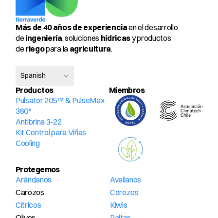
Más de 40 años de experiencia
 en el desarrollo 
de 
ingeniería
, soluciones 
hídricas
 y productos 
de 
riego
 para la 
agricultura
.
Select Language
Spanish
Productos
Miembros 
Pulsator 205™ & PulseMax 
360°
Antibrina 3-22
Kit Control para Viñas
Cooling
Protegemos
Arándanos
Avellanos
Carozos
Cerezos
Cítricos
Kiwis
Olivos
Paltos