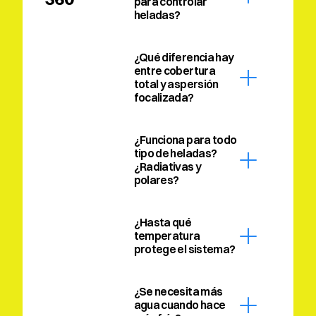
para controlar 
heladas?
¿Qué diferencia hay 
entre cobertura 
total y aspersión 
focalizada?
¿Funciona para todo 
tipo de heladas? 
¿Radiativas y 
polares?
¿Hasta qué 
temperatura 
protege el sistema?
¿Se necesita más 
agua cuando hace 