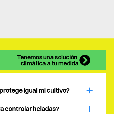
Tenemos una solución 
climática a tu medida
rotege igual mi cultivo?
a controlar heladas?