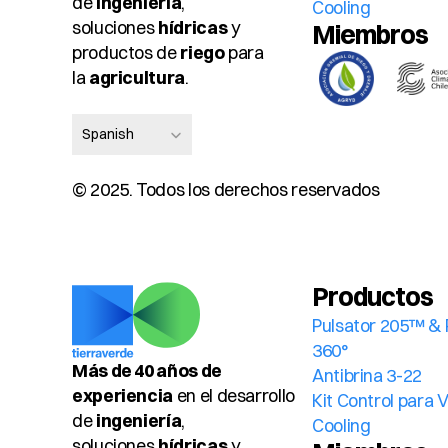
de 
ingeniería
, 
Cooling
soluciones 
hídricas
 y 
Miembros 
productos de 
riego
 para 
la 
agricultura
.
Select Language
Spanish
© 2025. Todos los derechos reservados
Productos
Pulsator 205™ & 
360°
Más de 40 años de 
Antibrina 3-22
experiencia
 en el desarrollo 
Kit Control para 
de 
ingeniería
, 
Cooling
soluciones 
hídricas
 y 