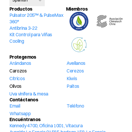
Spanish
Productos
Miembros 
Pulsator 205™ & PulseMax 
360°
Antibrina 3-22
Kit Control para Viñas
Cooling
Protegemos
Arándanos
Avellanos
Carozos
Cerezos
Cítricos
Kiwis
Olivos
Paltos
Uva vinífera & mesa
Contáctanos
Email
Teléfono
Whatsapp
Encuéntranos
Kennedy 4700, Oficina 1001, Vitacura