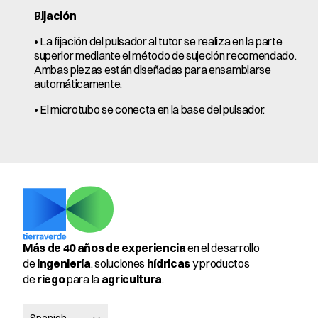
Fijación
• La fijación del pulsador al tutor se realiza en la parte 
superior mediante el método de sujeción recomendado. 
Ambas piezas están diseñadas para ensamblarse 
automáticamente.
• El microtubo se conecta en la base del pulsador.
Más de 40 años de experiencia
 en el desarrollo 
de 
ingeniería
, soluciones 
hídricas
 y productos 
de 
riego
 para la 
agricultura
.
Select Language