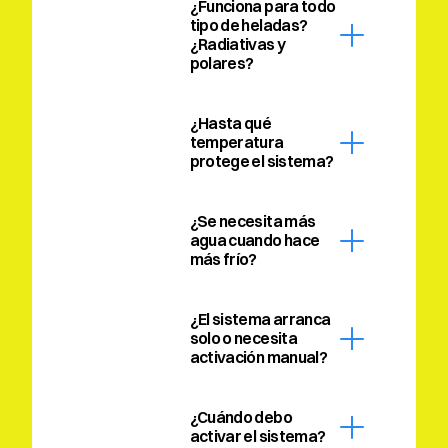
¿Funciona para todo 
tipo de heladas? 
¿Radiativas y 
polares?
¿Hasta qué 
temperatura 
protege el sistema?
¿Se necesita más 
agua cuando hace 
más frío?
¿El sistema arranca 
solo o necesita 
activación manual?
¿Cuándo debo 
activar el sistema?