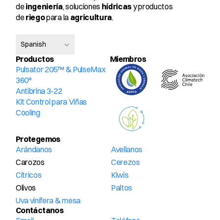
de 
ingeniería
, soluciones 
hídricas
 y productos 
de 
riego
 para la 
agricultura
.
Select Language
Spanish
Productos
Miembros 
Pulsator 205™ & PulseMax 
360°
Antibrina 3-22
Kit Control para Viñas
Cooling
Protegemos
Arándanos
Avellanos
Carozos
Cerezos
Cítricos
Kiwis
Olivos
Paltos
Uva vinífera & mesa
Contáctanos