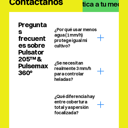
Contáctanos
climática a tu medid
Pregunta
¿Por qué usar menos 
s 
agua (1 mm/h) 
frecuent
protege igual mi 
es sobre 
cultivo?
Pulsator 
205™ & 
¿Se necesitan 
Pulsemax 
realmente 3 mm/h 
360º
para controlar 
heladas?
¿Qué diferencia hay 
entre cobertura 
total y aspersión 
focalizada?