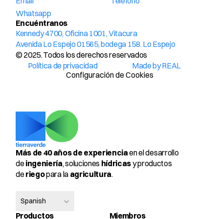
Email
Teléfono
Whatsapp
Encuéntranos
Kennedy 4700, Oficina 1001, Vitacura
Avenida Lo Espejo 01565, bodega 158. Lo Espejo
© 2025. Todos los derechos reservados
Política de privacidad
Made by REAL
Configuración de Cookies
Más de 40 años de experiencia
 en el desarrollo 
de 
ingeniería
, soluciones 
hídricas
 y productos 
de 
riego
 para la 
agricultura
.
Select Language
Spanish
Productos
Miembros 