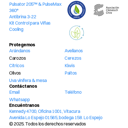
Pulsator 205™ & PulseMax 
360°
Antibrina 3-22
Kit Control para Viñas
Cooling
Protegemos
Arándanos
Avellanos
Carozos
Cerezos
Cítricos
Kiwis
Olivos
Paltos
Uva vinífera & mesa
Contáctanos
Email
Teléfono
Whatsapp
Encuéntranos
Kennedy 4700, Oficina 1001, Vitacura
Avenida Lo Espejo 01565, bodega 158. Lo Espejo
© 2025. Todos los derechos reservados