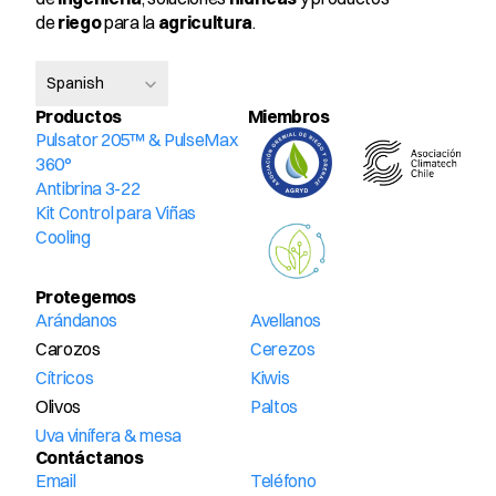
de 
riego
 para la 
agricultura
.
Select Language
Spanish
Productos
Miembros 
Pulsator 205™ & PulseMax 
360°
Antibrina 3-22
Kit Control para Viñas
Cooling
Protegemos
Arándanos
Avellanos
Carozos
Cerezos
Cítricos
Kiwis
Olivos
Paltos
Uva vinífera & mesa
Contáctanos
Email
Teléfono