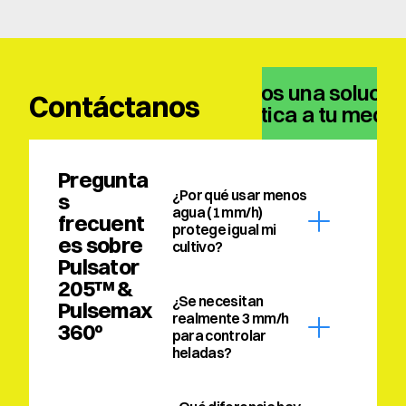
Tenemos una solución
Contáctanos
climática a tu medid
Pregunta
¿Por qué usar menos 
s 
agua (1 mm/h) 
frecuent
protege igual mi 
es sobre 
cultivo?
Pulsator 
205™ & 
¿Se necesitan 
Pulsemax 
realmente 3 mm/h 
360º
para controlar 
heladas?