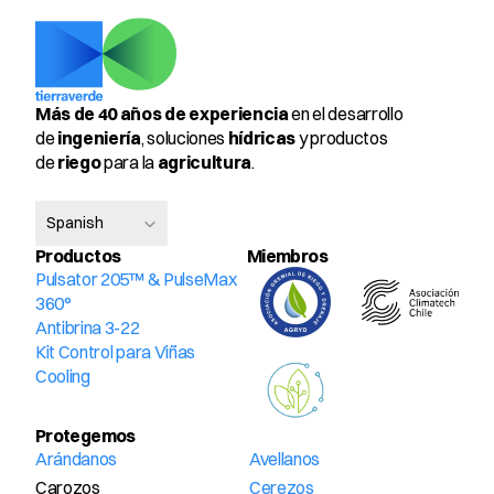
Más de 40 años de experiencia
 en el desarrollo 
de 
ingeniería
, soluciones 
hídricas
 y productos 
de 
riego
 para la 
agricultura
.
Select Language
Spanish
Productos
Miembros 
Pulsator 205™ & PulseMax 
360°
Antibrina 3-22
Kit Control para Viñas
Cooling
Protegemos
Arándanos
Avellanos
Carozos
Cerezos