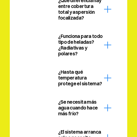
¿Qué diferencia hay 
entre cobertura 
total y aspersión 
focalizada?
¿Funciona para todo 
tipo de heladas? 
¿Radiativas y 
polares?
¿Hasta qué 
temperatura 
protege el sistema?
¿Se necesita más 
agua cuando hace 
más frío?
¿El sistema arranca 