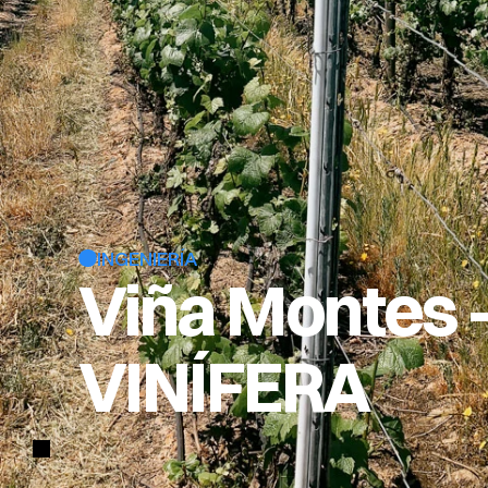
INGENIERÍA
Viña Montes 
VINÍFERA