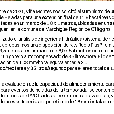
re de 2021, Viña Montes nos solicitó el suministro de u
de Heladas para una extensión final de 11,9 hectáreas d
antadas en un marco de 1,8 x 1 metros, ubicadas en un se
uén, en la comuna de Marchigüe, Región de O’Higgins.
izado el análisis de ingeniería hidráulica (sistema de rie
c), propusimos una disposición de Kits Rocío Plus® -emis
 3,5 metros-, en un marco de 6,0 x 5,4 metros con un cau
r un gotero autocompensado de 35 litros/hora. Ello se t
tación de 1,08 mm/hora, equivalentes a 3,0 
do/hectárea y 35 litros/segundo para el área total de 11
a evaluación de la capacidad de almacenamiento para
para eventos de heladas de la temporada, se contempló
de tutores de PVC fijados al central con abrazaderas, y l
 de nuevas tuberías de polietileno de 16 mm instalada ca