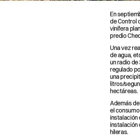
En septiemb
de Control 
vinífera pl
predio Cheq
Una vez real
de agua, et
un radio de
regulado po
una precipi
litros/segun
hectáreas.
Además de l
el consumo 
instalación 
instalación
hileras.