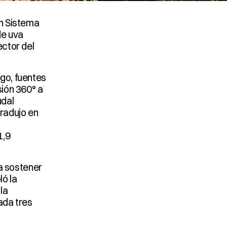
n Sistema 
e uva 
ctor del 
go, fuentes 
ión 360° a 
dal 
radujo en 
,9 
 sostener 
 la 
a 
da tres 